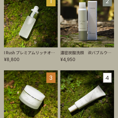
1
2
I Rush プレミアムリッチオイル 30ml
濃密炭酸洗顔 iRバブルウォッシュ 120g
¥8,800
¥4,950
3
4