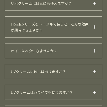
リポクリームは目元にも使えますか？
の順でOKです。
オイルとUVを混ぜて塗った後にリポクリームを重ねて
はい、使えます。目元は乾燥しやすく小じわが出やすい
も大丈夫です。
I Rushシリーズをトータルで使うと、どんな効果
部分なので、保湿におすすめです。
が期待できますか？
ハリ、ほうれい線予防、リフトアップなど、表情筋のケ
アが期待出来ます。また、比較的弱いお肌の方にもご利
用いただけます。
I Rushプレミアムリッチオイルはベタつきがなく、サラ
UVクリームに匂いはありますか？
ッと肌になじむ軽い質感です。
無香料・無着色で、日焼け止め特有の匂いもありませ
ん。赤ちゃんにも安心して使える優しい処方です。
はい。ハワイで禁止されている紫外線吸収剤は一切使用