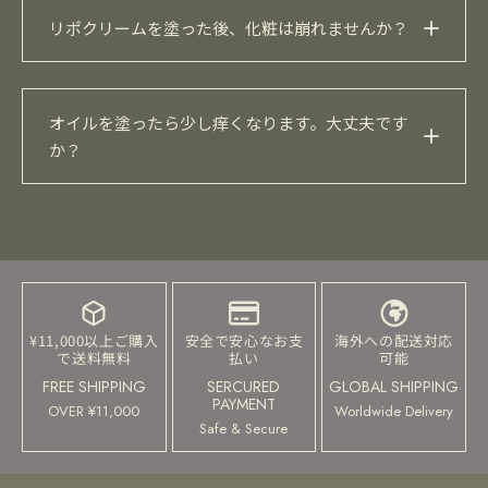
していません。環境にも優しい日焼け止めです。
I Rushプレミアムリッチオイルはベタつきがなく、サラ
オイルを塗ったら少し痒くなります。大丈夫です
ッと肌になじむ軽い質感です。
ガンマリノレン酸は血流を促すため、一時的に痒みを
感じる方もいます。ほとんどの場合は心配ありません。
¥11,000以上ご購入
安全で安心なお支
海外への配送対応
で送料無料
払い
可能
FREE SHIPPING
SERCURED
GLOBAL SHIPPING
PAYMENT
OVER ¥11,000
Worldwide Delivery
Safe & Secure